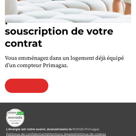
Bienvenue dans le
parcours de
souscription de votre
contrat
Vous emménagez dans un logement déjà équipé
d’un compteur Primagaz.
Je
commence
L'énergie est notre avenir, économisons-la !
©2026 Primagaz
Politique de confidentialité
Mentions légales
Politique de cookies